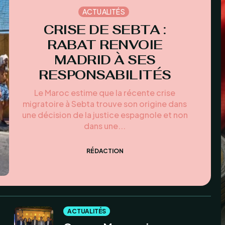
ACTUALITÉS
CRISE DE SEBTA :
RABAT RENVOIE
MADRID À SES
RESPONSABILITÉS
Le Maroc estime que la récente crise
migratoire à Sebta trouve son origine dans
une décision de la justice espagnole et non
dans une...
RÉDACTION
ACTUALITÉS