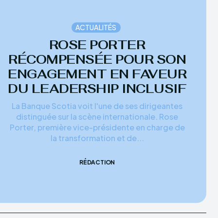
ACTUALITÉS
ROSE PORTER
RÉCOMPENSÉE POUR SON
ENGAGEMENT EN FAVEUR
DU LEADERSHIP INCLUSIF
La Banque Scotia voit l'une de ses dirigeantes
distinguée sur la scène internationale. Rose
Porter, première vice-présidente en charge de
la transformation et de...
RÉDACTION