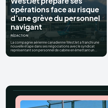
WestJet prépare ses
opérations face au risque
d’une grève du personnel
navigant
RÉDACTION
La compagnie aérienne canadienne WestJet a franchi une
nouvelle étape dans ses négociations avec le syndicat
représentant son personnel de cabine en émettant un...