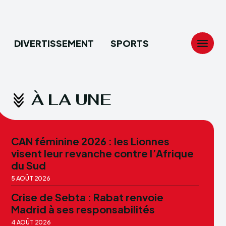
DIVERTISSEMENT
SPORTS
Search
Search
...
...
À LA UNE
CAN féminine 2026 : les Lionnes
tion
tion
visent leur revanche contre l’Afrique
du Sud
ech
ech
5 AOÛT 2026
ssement
ssement
Crise de Sebta : Rabat renvoie
Madrid à ses responsabilités
4 AOÛT 2026