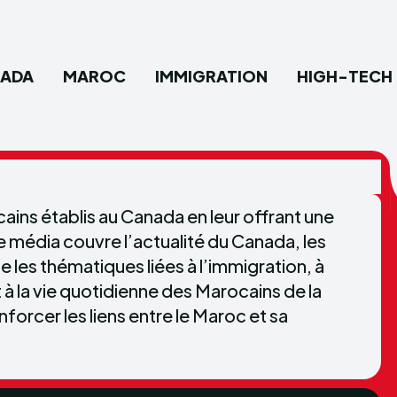
ADA
MAROC
IMMIGRATION
HIGH-TECH
Type in
Type in
Canada
Canada
Maroc
Maroc
ns établis au Canada en leur offrant une
Le média couvre l’actualité du Canada, les
Immigra
Immigra
les thématiques liées à l’immigration, à
t à la vie quotidienne des Marocains de la
High-T
High-T
orcer les liens entre le Maroc et sa
Diverti
Diverti
Sports
Sports