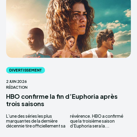
DIVERTISSEMENT
2 JUIN 2026
RÉDACTION
HBO confirme la fin d’Euphoria après
trois saisons
L’une des séries les plus
révérence. HBO a confirmé
marquantes de la dernière
que la troisième saison
décennie tire officiellement sa
d’Euphoria sera la...