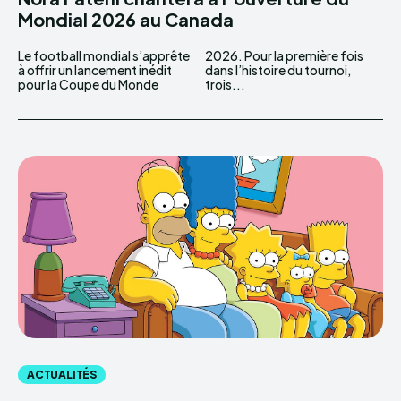
Mondial 2026 au Canada
Le football mondial s’apprête
2026. Pour la première fois
à offrir un lancement inédit
dans l’histoire du tournoi,
pour la Coupe du Monde
trois...
ACTUALITÉS