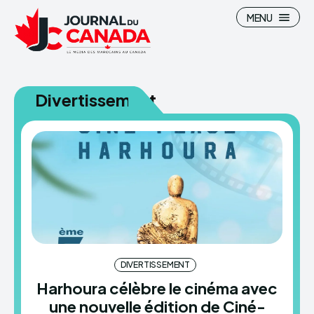
MENU
Divertissement
Search
Search
Canada
Canada
Maroc
Maroc
Immigration
Immigration
High-Tech
High-Tech
DIVERTISSEMENT
Divertissement
Divertissement
Harhoura célèbre le cinéma avec
Sports
Sports
une nouvelle édition de Ciné-