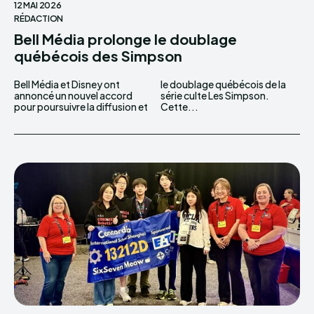
12 MAI 2026
RÉDACTION
Bell Média prolonge le doublage
québécois des Simpson
Bell Média et Disney ont
le doublage québécois de la
annoncé un nouvel accord
série culte Les Simpson.
pour poursuivre la diffusion et
Cette...