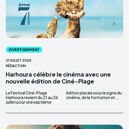
DIVERTISSEMENT
21 JUILLET 2026
RÉDACTION
Harhoura célèbre le cinéma avec une
nouvelle édition de Ciné-Plage
Le Festival Ciné-Plage
édition placée sous le signe du
Harhoura revient du 21 au 26
cinéma, de la formation et...
juillet pour une septième