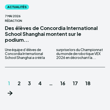
ACTUALITÉS
7 MAI 2026
RÉDACTION
Des élèves de Concordia International
School Shanghai montent sur le
podium...
Une équipe d’élèves de
surprise lors du Championnat
Concordia International
du monde de robotique VEX
School Shanghai a créé la
2026 en décrochant la...
1
2
3
4
…
16
17
18