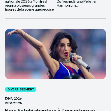
nationale 2026 à Montréal
Dufresne, Bruno Pelletier,
réunira plusieurs grandes
Harmonium...
figures de la scène québécoise
DIVERTISSEMENT
13 MAI 2026
RÉDACTION
Nora Fatehi chantera à l’ouverture du