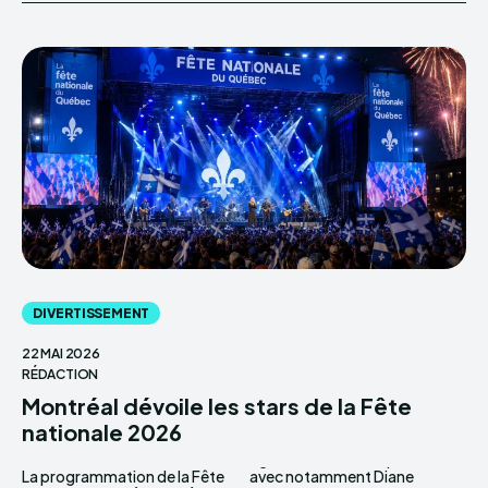
DIVERTISSEMENT
22 MAI 2026
RÉDACTION
Montréal dévoile les stars de la Fête
nationale 2026
La programmation de la Fête
avec notamment Diane