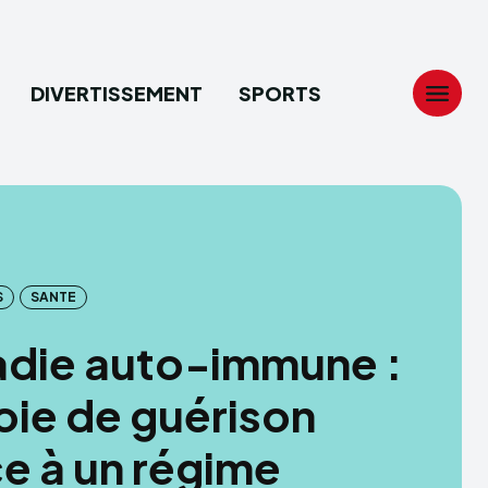
DIVERTISSEMENT
SPORTS
Search
Search
...
...
S
SANTE
tion
tion
adie auto-immune :
ech
ech
oie de guérison
ssement
ssement
e à un régime