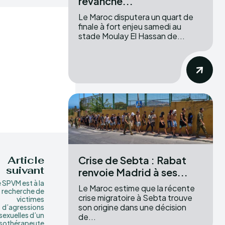
revanche...
Le Maroc disputera un quart de
finale à fort enjeu samedi au
stade Moulay El Hassan de...
Crise de Sebta : Rabat
Article
suivant
renvoie Madrid à ses...
 SPVM est à la
Le Maroc estime que la récente
recherche de
crise migratoire à Sebta trouve
victimes
son origine dans une décision
d’agressions
sexuelles d’un
de...
sothérapeute