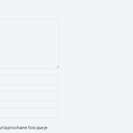
Nom
:*
Email
:*
Site
:
 la prochaine fois que je