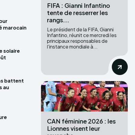
FIFA : Gianni Infantino
tente de resserrer les
rangs...
pour
hé marocain
Le président de la FIFA, Gianni
Infantino, réunit ce mercredi les
principaux responsables de
l'instance mondiale à...
e solaire
oût
las battent
s au
ure
CAN féminine 2026 : les
Lionnes visent leur