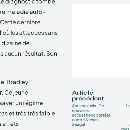
 Le diagnostic tombe
rare maladie auto-
Cette dernière
’où les attaques sans
e dizaine de
s aucun résultat. Son
ie, Bradley
ir. Ce jeune
Article
précédent
ssayer un régime
Abus sexuels : De
Le
nouvelles
as et très très faible
accusations portées
contre Steven
s effets
Seagal
mas