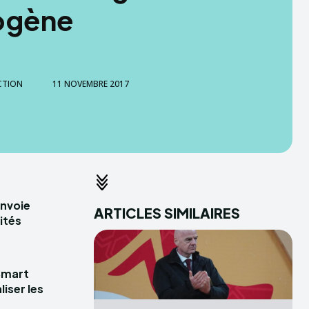
ogène
CTION
11 NOVEMBRE 2017
envoie
ARTICLES SIMILAIRES
ités
Smart
iser les