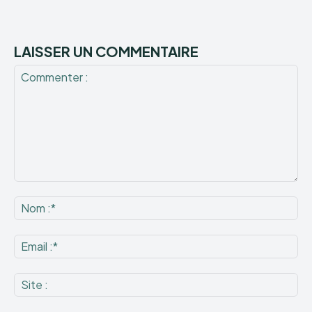
LAISSER UN COMMENTAIRE
Commenter
:
No
:*
Ema
:*
Sit
: