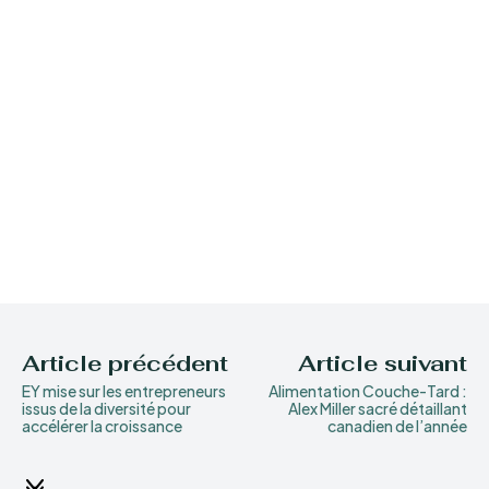
Article précédent
Article suivant
EY mise sur les entrepreneurs
Alimentation Couche-Tard :
issus de la diversité pour
Alex Miller sacré détaillant
accélérer la croissance
canadien de l’année