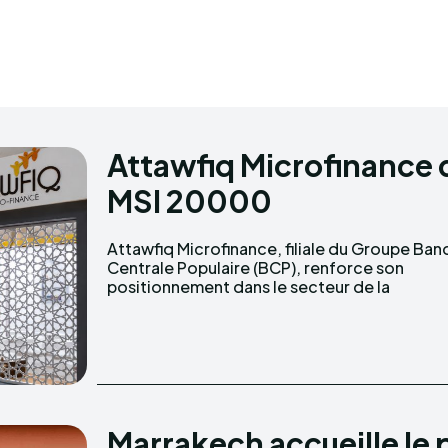
Attawfiq Microfinance d
MSI 20000
Attawfiq Microfinance, filiale du Groupe Ba
microfinance en obtenant la certificat
Centrale Populaire (BCP), renforce son
positionnement dans le secteur de la
Marrakech accueille le