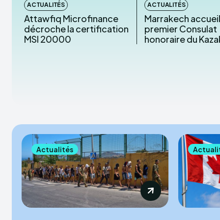
ACTUALITÉS
ACTUALITÉS
Attawfiq Microfinance
Marrakech accueil
décroche la certification
premier Consulat
MSI 20000
honoraire du Kaz
Actualités
Actuali