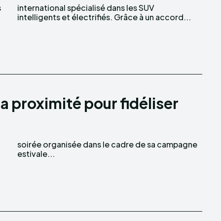
s
V
intelligents et électrifiés. Grâce à un accord...
la proximité pour fidéliser
estivale...