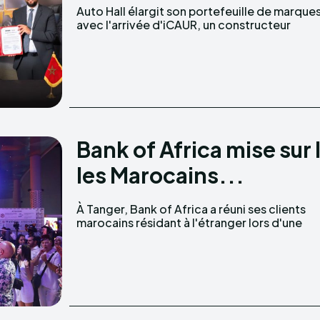
Auto Hall élargit son portefeuille de marque
international spécialisé dans les SU
avec l'arrivée d'iCAUR, un constructeur
Bank of Africa mise sur 
les Marocains...
À Tanger, Bank of Africa a réuni ses clients
soirée organisée dans le cadre de sa campagne
marocains résidant à l'étranger lors d'une