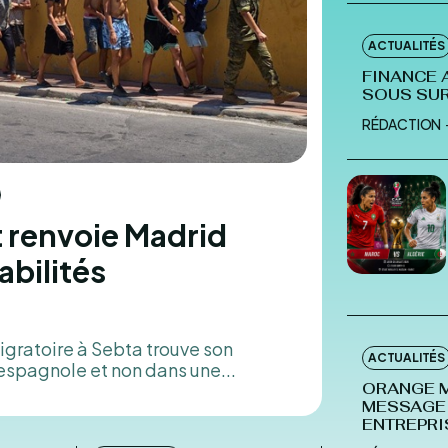
ACTUALITÉS
FINANCE 
SOUS SU
RÉDACTION
t renvoie Madrid
abilités
igratoire à Sebta trouve son
ACTUALITÉS
 espagnole et non dans une...
ORANGE M
MESSAGE 
ENTREPRI