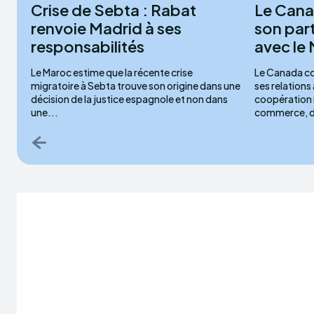
Crise de Sebta : Rabat
Le Cana
renvoie Madrid à ses
son par
responsabilités
avec le
Le Maroc estime que la récente crise
Le Canada co
migratoire à Sebta trouve son origine dans une
ses relations
décision de la justice espagnole et non dans
coopération 
une...
commerce, de