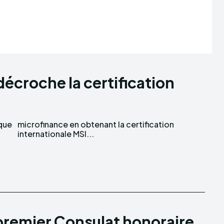
écroche la certification
nque
ion
internationale MSI...
 premier Consulat honoraire