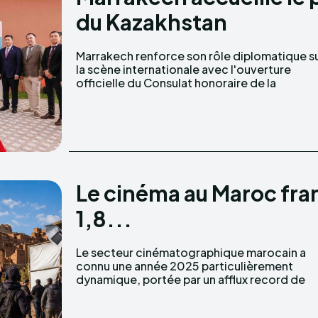
du Kazakhstan
Marrakech renforce son rôle diplomatique s
République du Kazakhstan. Cette nouvel
la scène internationale avec l'ouverture
officielle du Consulat honoraire de la
Le cinéma au Maroc fra
1,8...
Le secteur cinématographique marocain a
productions étrangères, une activité soutenue
connu une année 2025 particulièrement
dynamique, portée par un afflux record de