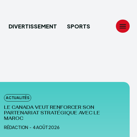
DIVERTISSEMENT
SPORTS
Search
Search
...
...
tion
tion
ACTUALITÉS
ech
ech
LE CANADA VEUT RENFORCER SON
PARTENARIAT STRATÉGIQUE AVEC LE
ssement
ssement
MAROC
RÉDACTION
-
4 AOÛT 2026