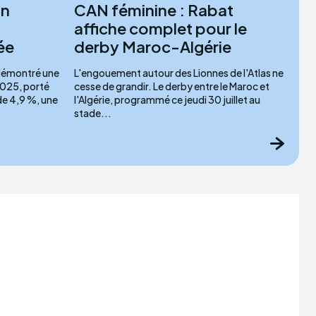
un
CAN féminine : Rabat
affiche complet pour le
ée
derby Maroc-Algérie
 démontré une
L'engouement autour des Lionnes de l'Atlas ne
2025, porté
cesse de grandir. Le derby entre le Maroc et
e 4,9 %, une
l'Algérie, programmé ce jeudi 30 juillet au
stade...