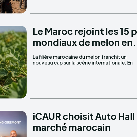
Le Maroc rejoint les 15
mondiaux de melon en.
La filière marocaine du melon franchit un
2024, le Royaume s'est classé parmi les quinze
nouveau cap sur la scène internationale. En
iCAUR choisit Auto Hall 
marché marocain