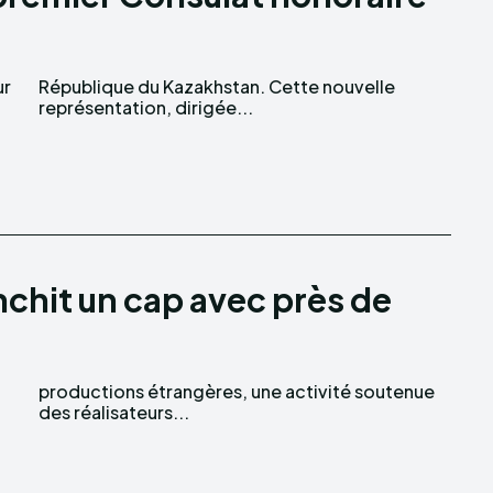
ur
le
représentation, dirigée...
nchit un cap avec près de
des réalisateurs...