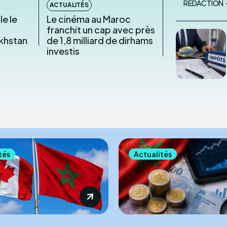
RÉDACTION
ACTUALITÉS
le le
Le cinéma au Maroc
franchit un cap avec près
akhstan
de 1,8 milliard de dirhams
investis
tés
Actualités