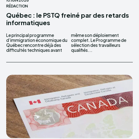
10 JUIN 2026
RÉDACTION
Québec : le PSTQ freiné par des retards
informatiques
Le principal programme
même son déploiement
d’immigration économique du
complet. Le Programme de
Québec rencontre déjà des
sélection des travailleurs
difficultés techniques avant
qualifiés...