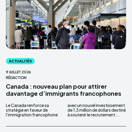
ACTUALITÉS
9 JUILLET 2026
RÉDACTION
Canada : nouveau plan pour attirer
davantage d’immigrants francophones
Le Canada renforce sa
avec un nouvel investissement
stratégie en faveur de
de 1,3 million de dollars destiné
l'immigration francophone
à soutenir le recrutement...