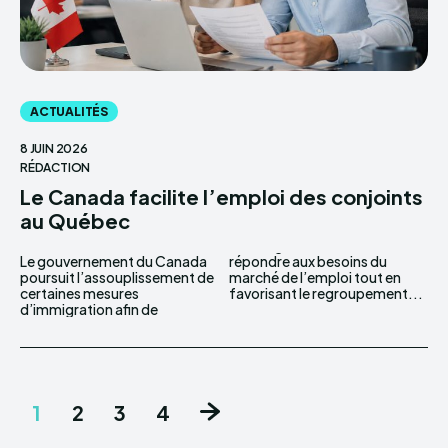
ACTUALITÉS
8 JUIN 2026
RÉDACTION
Le Canada facilite l’emploi des conjoints
au Québec
Le gouvernement du Canada
répondre aux besoins du
poursuit l’assouplissement de
marché de l’emploi tout en
certaines mesures
favorisant le regroupement...
d’immigration afin de
1
2
3
4