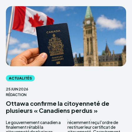
ACTUALITÉS
25 JUIN 2026
RÉDACTION
Ottawa confirme la citoyenneté de
plusieurs « Canadiens perdus »
Le gouvernement canadien a
récemment reçu l'ordre de
finalement rétabli la
restituer leur certificat de
citoyenneté de plusieurs
citoyenneté. Ce revirement...