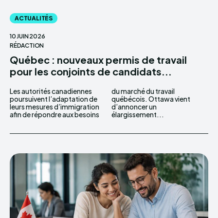
ACTUALITÉS
10 JUIN 2026
RÉDACTION
Québec : nouveaux permis de travail
pour les conjoints de candidats...
Les autorités canadiennes
du marché du travail
poursuivent l’adaptation de
québécois. Ottawa vient
leurs mesures d’immigration
d’annoncer un
afin de répondre aux besoins
élargissement...