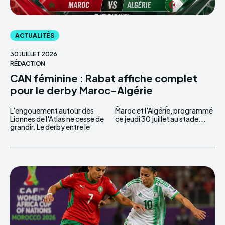
ACTUALITÉS
30 JUILLET 2026
RÉDACTION
CAN féminine : Rabat affiche complet
pour le derby Maroc-Algérie
L'engouement autour des
Maroc et l'Algérie, programmé
Lionnes de l'Atlas ne cesse de
ce jeudi 30 juillet au stade...
grandir. Le derby entre le