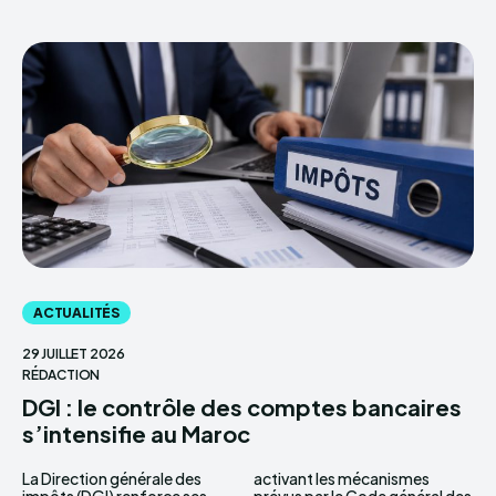
ACTUALITÉS
29 JUILLET 2026
RÉDACTION
DGI : le contrôle des comptes bancaires
s’intensifie au Maroc
La Direction générale des
activant les mécanismes
impôts (DGI) renforce ses
prévus par le Code général des