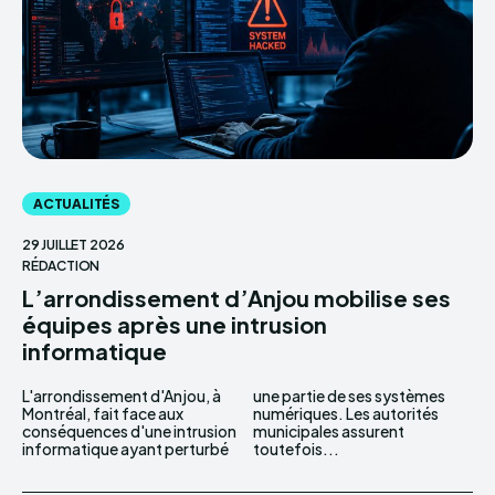
ACTUALITÉS
29 JUILLET 2026
RÉDACTION
L’arrondissement d’Anjou mobilise ses
équipes après une intrusion
informatique
L'arrondissement d'Anjou, à
une partie de ses systèmes
Montréal, fait face aux
numériques. Les autorités
conséquences d'une intrusion
municipales assurent
informatique ayant perturbé
toutefois...