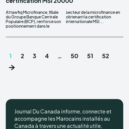
certification MSI 20000
Attawfiq Microfinance, filiale
secteur de la microfinance en
du Groupe Banque Centrale
obtenant la certification
Populaire (BCP), renforce son
internationale MSI...
positionnement dans le
1
2
3
4
…
50
51
52
Journal Du Canada informe, connecte et
accompagne les Marocains installés au
Canada à travers une actualité utile,