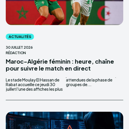
ACTUALITÉS
30 JUILLET 2026
RÉDACTION
Maroc-Algérie féminin : heure, chaîne
pour suivre le match en direct
Le stade Moulay El Hassan de
attendues de la phase de
Rabat accueille ce jeudi 30
groupes de...
juillet l'une des affiches les plus