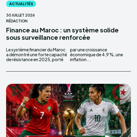
ACTUALITÉS
30 JUILLET 2026
RÉDACTION
Finance au Maroc : un système solide
sous surveillance renforcée
Le système financier du Maroc
par une croissance
a démontré une forte capacité
économique de 4,9 %, une
de résistance en 2025, porté
inflation...