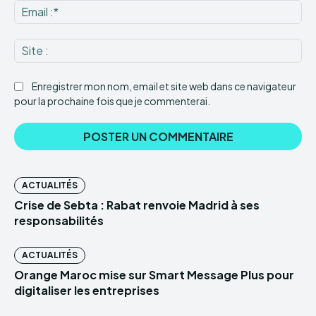
Ema
:*
Sit
:
Enregistrer mon nom, email et site web dans ce navigateur
pour la prochaine fois que je commenterai.
ACTUALITÉS
Crise de Sebta : Rabat renvoie Madrid à ses
responsabilités
ACTUALITÉS
Orange Maroc mise sur Smart Message Plus pour
digitaliser les entreprises