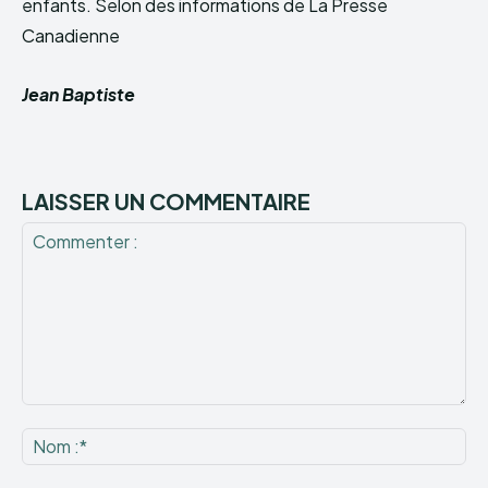
enfants. Selon des informations de La Presse
Canadienne
Jean Baptiste
LAISSER UN COMMENTAIRE
Commenter
:
No
:*