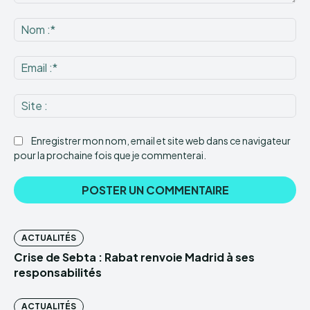
Commenter
:
No
:*
Ema
:*
Sit
:
Enregistrer mon nom, email et site web dans ce navigateur
pour la prochaine fois que je commenterai.
ACTUALITÉS
Crise de Sebta : Rabat renvoie Madrid à ses
responsabilités
ACTUALITÉS