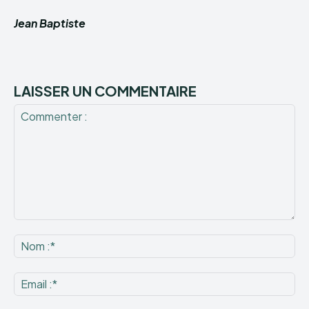
Jean Baptiste
LAISSER UN COMMENTAIRE
Commenter
:
No
:*
Ema
:*