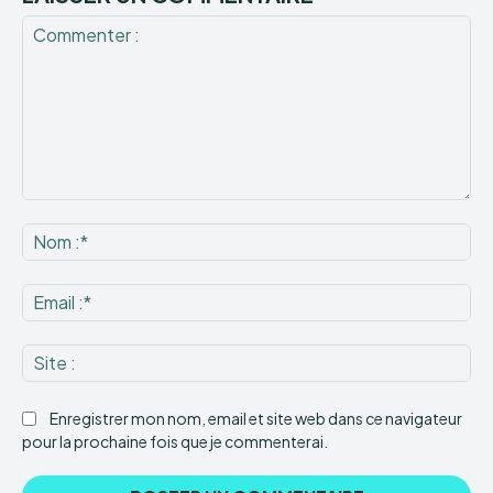
Commenter
:
No
:*
Ema
:*
Sit
:
Enregistrer mon nom, email et site web dans ce navigateur
pour la prochaine fois que je commenterai.