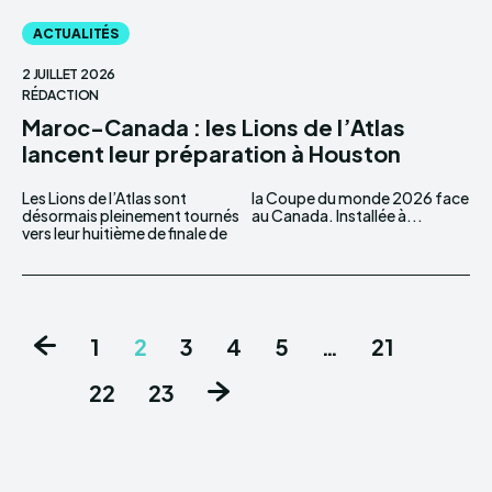
ACTUALITÉS
2 JUILLET 2026
RÉDACTION
Maroc-Canada : les Lions de l’Atlas
lancent leur préparation à Houston
Les Lions de l’Atlas sont
la Coupe du monde 2026 face
désormais pleinement tournés
au Canada. Installée à...
vers leur huitième de finale de
1
2
3
4
5
…
21
22
23