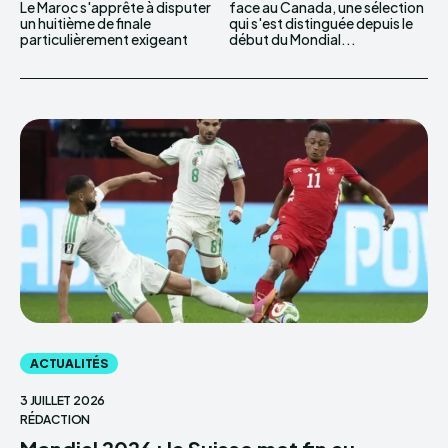
Le Maroc s'apprête à disputer
face au Canada, une sélection
un huitième de finale
qui s'est distinguée depuis le
particulièrement exigeant
début du Mondial...
ACTUALITÉS
3 JUILLET 2026
RÉDACTION