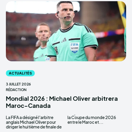
ACTUALITÉS
3 JUILLET 2026
RÉDACTION
Mondial 2026 : Michael Oliver arbitrera
Maroc-Canada
La FIFA a désigné l'arbitre
la Coupe du monde 2026
anglais Michael Oliver pour
entre le Maroc et...
diriger le huitième de finale de