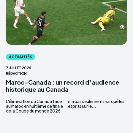
ACTUALITÉS
7 JUILLET 2026
RÉDACTION
Maroc-Canada : un record d’audience
historique au Canada
L'élimination du Canada face
n'a pas seulement marqué les
au Maroc en huitième de finale
esprits sur le...
de la Coupe du monde 2026