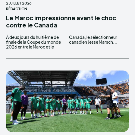
2 JUILLET 2026
RÉDACTION
Le Maroc impressionne avant le choc
contre le Canada
À deux jours du huitième de
Canada, le sélectionneur
finale de la Coupe du monde
canadien Jesse Marsch...
2026 entre le Maroc et le