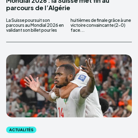
Mondial 2026 : la Suisse met fin au
parcours de l’Algérie
La Suisse poursuit son
huitièmes de finale grâce à une
parcours au Mondial 2026 en
victoire convaincante (2-0)
validant son billet pour les
face...
ACTUALITÉS