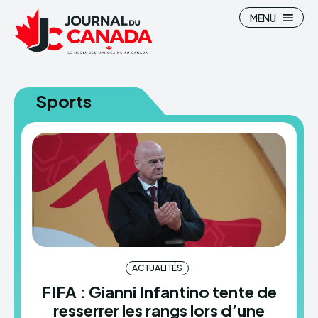
MENU
Sports
Search
Search
Canada
Canada
Maroc
Maroc
Immigration
Immigration
High-Tech
High-Tech
ACTUALITÉS
Divertissement
Divertissement
FIFA : Gianni Infantino tente de
Sports
Sports
resserrer les rangs lors d’une