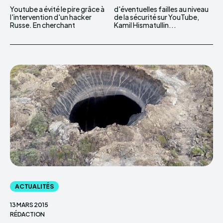
Youtube a évité le pire grâce à
d'éventuelles failles au niveau
l'intervention d'un hacker
de la sécurité sur YouTube,
Russe. En cherchant
Kamil Hismatullin...
ACTUALITÉS
13 MARS 2015
RÉDACTION