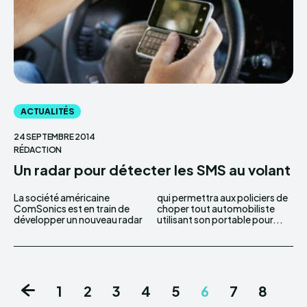
ACTUALITÉS
24 SEPTEMBRE 2014
RÉDACTION
Un radar pour détecter les SMS au volant
La société américaine
qui permettra aux policiers de
ComSonics est en train de
choper tout automobiliste
développer un nouveau radar
utilisant son portable pour...
1
2
3
4
5
6
7
8