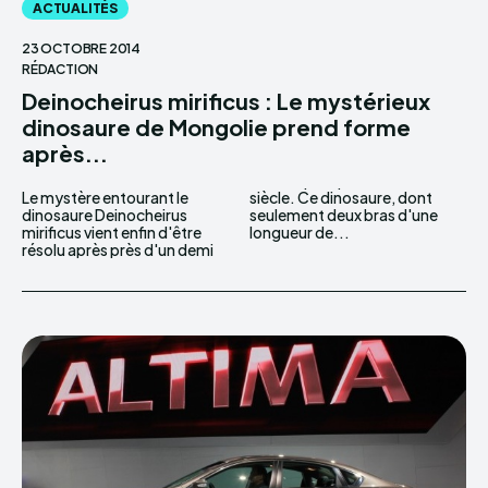
ACTUALITÉS
23 OCTOBRE 2014
RÉDACTION
Deinocheirus mirificus : Le mystérieux
dinosaure de Mongolie prend forme
après...
Le mystère entourant le
siècle. Ce dinosaure, dont
dinosaure Deinocheirus
seulement deux bras d'une
mirificus vient enfin d'être
longueur de...
résolu après près d'un demi