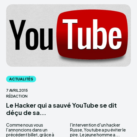
ACTUALITÉS
7 AVRIL 2015
RÉDACTION
Le Hacker qui a sauvé YouTube se dit
déçu de sa...
Comme nous vous
l'intervention d'un hacker
l'annoncions dans un
Russe, Youtube a pu éviter le
précédent billet, grâce à
pire. Le jeune homme a...