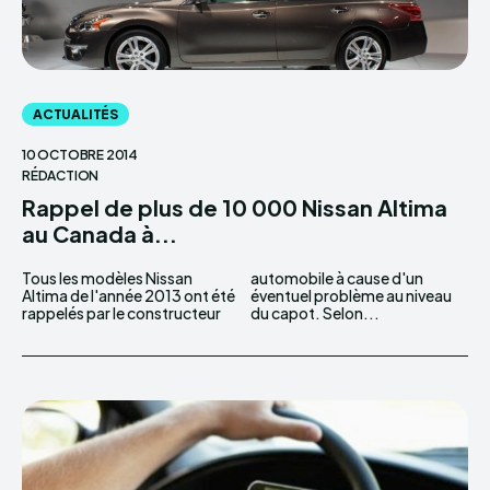
ACTUALITÉS
10 OCTOBRE 2014
RÉDACTION
Rappel de plus de 10 000 Nissan Altima
au Canada à...
Tous les modèles Nissan
automobile à cause d'un
Altima de l'année 2013 ont été
éventuel problème au niveau
rappelés par le constructeur
du capot. Selon...