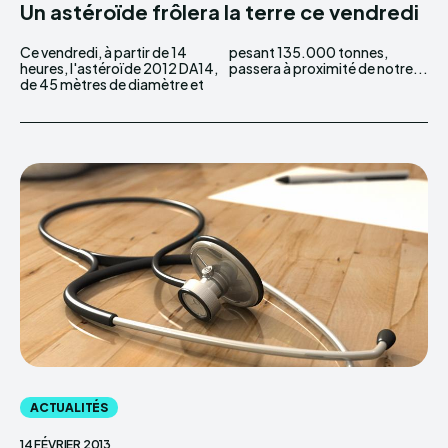
Un astéroïde frôlera la terre ce vendredi
Ce vendredi, à partir de 14
pesant 135.000 tonnes,
heures, l'astéroïde 2012 DA14,
passera à proximité de notre...
de 45 mètres de diamètre et
ACTUALITÉS
14 FÉVRIER 2013