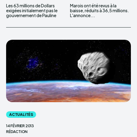
Les 63 millions de Dollars
Marois ont été revus à la
exigées initialement pas le
baisse, réduits à 36,5 millions.
gouvernement de Pauline
L'annonce...
ACTUALITÉS
14 FÉVRIER 2013
RÉDACTION