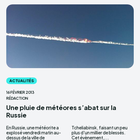
ACTUALITÉS
16 FÉVRIER 2013
RÉDACTION
Une pluie de météores s’abat sur la
Russie
En Russie, une météorite a
Tcheliabinsk, faisant un peu
explosé vendredi matin au-
plus d'un millier de blessés.
dessus de la ville de
Cet évènement,...