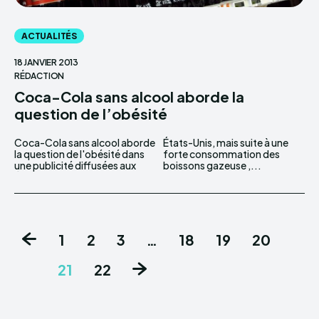
ACTUALITÉS
18 JANVIER 2013
RÉDACTION
Coca-Cola sans alcool aborde la
question de l’obésité
Coca-Cola sans alcool aborde
États-Unis, mais suite à une
la question de l'obésité dans
forte consommation des
une publicité diffusées aux
boissons gazeuse ,...
1
2
3
…
18
19
20
21
22