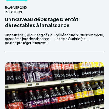
18 JANVIER 2013
RÉDACTION
Un nouveau dépistage bientôt
détectables à la naissance
Un petit analyse du sang dés le
bébé contre plusieurs maladie,
quatrième jour de naissance
le teste Guthrie (et...
peut se protéger le nouveau