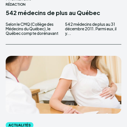
RÉDACTION
542 médecins de plus au Québec
Selon le CMQ (Collège des
542 médecins de plus au 31
Médecins du Québec), le
décembre 2011. Parmi eux, il
Québec compte dorénavant
y...
ACTUALITÉS