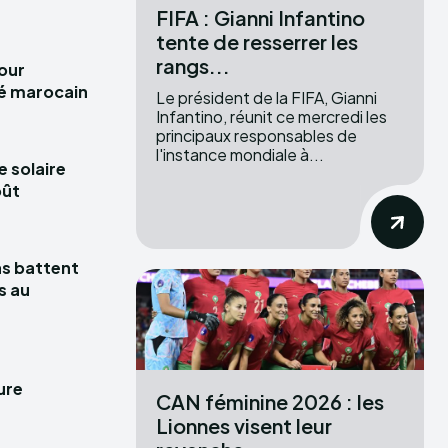
FIFA : Gianni Infantino
tente de resserrer les
rangs...
pour
hé marocain
Le président de la FIFA, Gianni
Infantino, réunit ce mercredi les
principaux responsables de
l'instance mondiale à...
e solaire
oût
las battent
s au
ure
CAN féminine 2026 : les
Lionnes visent leur