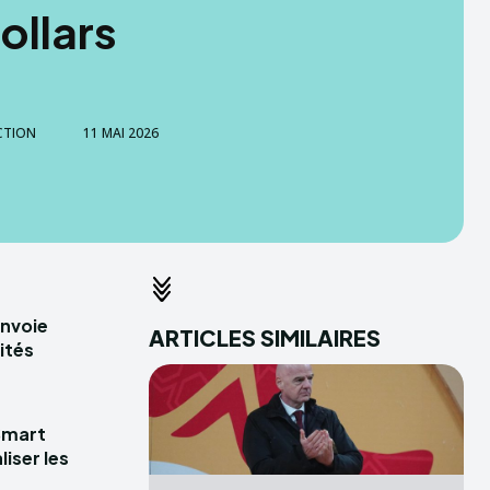
ollars
CTION
11 MAI 2026
envoie
ARTICLES SIMILAIRES
ités
Smart
iser les