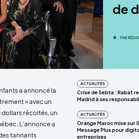
de d
PAR
RÉDA
ACTUALITÉS
nfants a annoncé la
Crise de Sebta : Rabat r
Madrid à ses responsabil
trement » avec un
 dollars récoltés, un
ACTUALITÉS
Québec. L’annonce a
Orange Maroc mise sur 
Message Plus pour digital
l des tannants
entreprises