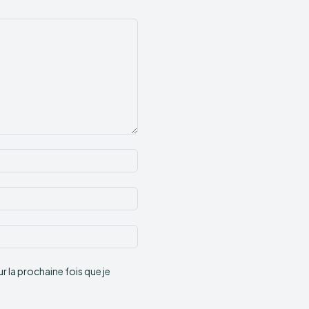
Nom
:*
Email
:*
Site
:
 la prochaine fois que je