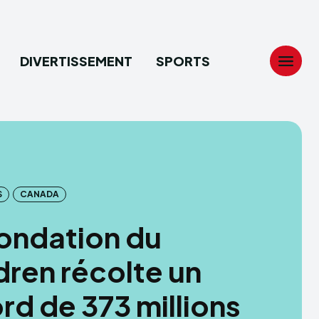
DIVERTISSEMENT
SPORTS
Search
Search
...
...
S
CANADA
tion
tion
ondation du
ech
ech
dren récolte un
ssement
ssement
rd de 373 millions