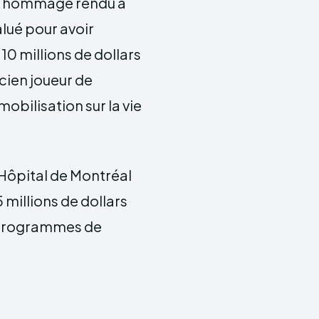
n hommage rendu à
alué pour avoir
0 millions de dollars
ncien joueur de
obilisation sur la vie
’Hôpital de Montréal
 millions de dollars
es programmes de