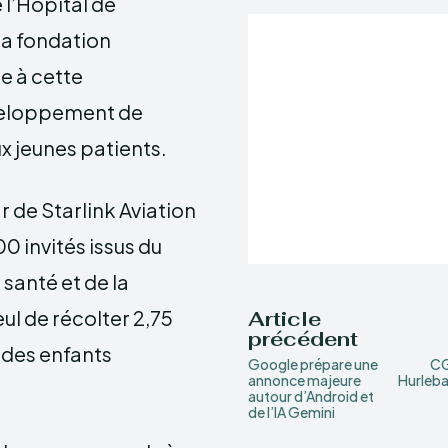
 l’Hôpital de
la fondation
e à cette
éveloppement de
 jeunes patients.
r de Starlink Aviation
0 invités issus du
 santé et de la
eul de récolter 2,75
Article
précédent
 des enfants
Google prépare une
CG
annonce majeure
Hurleba
autour d’Android et
de l’IA Gemini