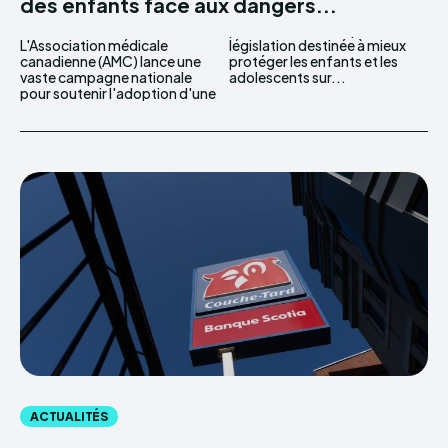
des enfants face aux dangers...
L'Association médicale
législation destinée à mieux
canadienne (AMC) lance une
protéger les enfants et les
vaste campagne nationale
adolescents sur...
pour soutenir l'adoption d'une
ACTUALITÉS