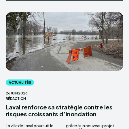
ACTUALITÉS
26 JUIN 2026
RÉDACTION
Laval renforce sa stratégie contre les
risques croissants d’inondation
La ville de Laval poursuit le
grâce à un nouveau projet