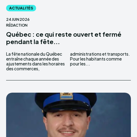
ACTUALITÉS
24 JUIN 2026
RÉDACTION
Québec : ce qui reste ouvert et fermé
pendant la fête...
La fête nationale du Québec
administrations et transports.
entraîne chaque année des
Pour les habitants comme
ajustements dans les horaires
pour les...
des commerces,