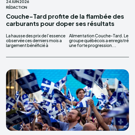
24 JUIN 2026
RÉDACTION
Couche-Tard profite de la flambée des
carburants pour doper ses résultats
La hausse des prix de l’essence
Alimentation Couche-Tard. Le
observée ces derniers mois a
groupe québécois a enregistré
largement bénéficié à
une forte progression...