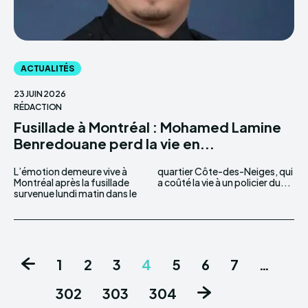
ACTUALITÉS
23 JUIN 2026
RÉDACTION
Fusillade à Montréal : Mohamed Lamine
Benredouane perd la vie en...
L’émotion demeure vive à
quartier Côte-des-Neiges, qui
Montréal après la fusillade
a coûté la vie à un policier du...
survenue lundi matin dans le
1
2
3
4
5
6
7
…
302
303
304