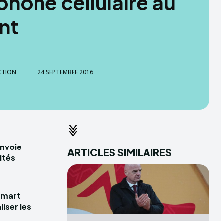
phone cellulaire au
nt
CTION
24 SEPTEMBRE 2016
envoie
ARTICLES SIMILAIRES
ités
Smart
iser les