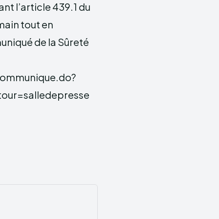
ant l’article 439.1 du
 main tout en
uniqué de la Sûreté
sCommunique.do?
ur=salledepresse