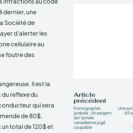
es infractions au code
i dernier, une
a Société de
yer d’alerter les
one cellulaire au
se foutre des
angereuse. Il est la
t du reflexe du
Article
précédent
 conducteur qui sera
Pornographie
Une aut
juvénile : Un sergent
69 a
 amende de 80$,
de l’armée
canadienne jugé
t un total de 120$ et
coupable