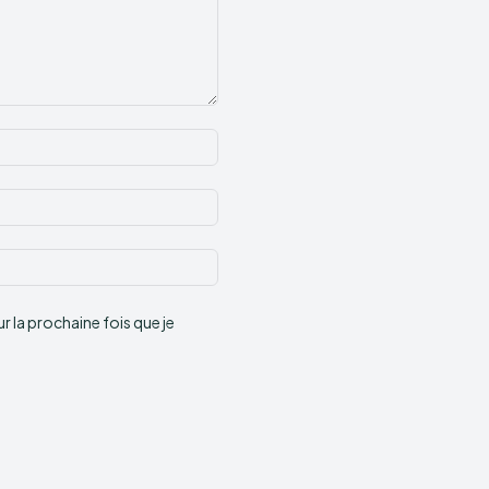
Nom
:*
Email
:*
Site
:
 la prochaine fois que je