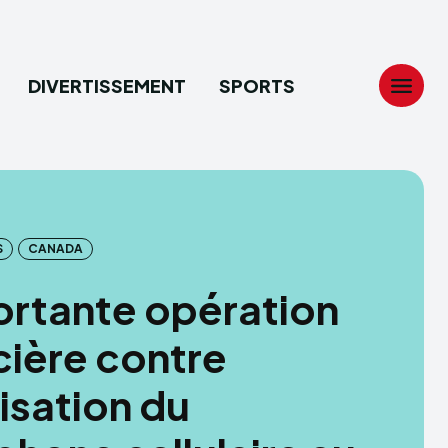
DIVERTISSEMENT
SPORTS
Search
Search
...
...
S
CANADA
tion
tion
rtante opération
ech
ech
cière contre
ssement
ssement
ilisation du