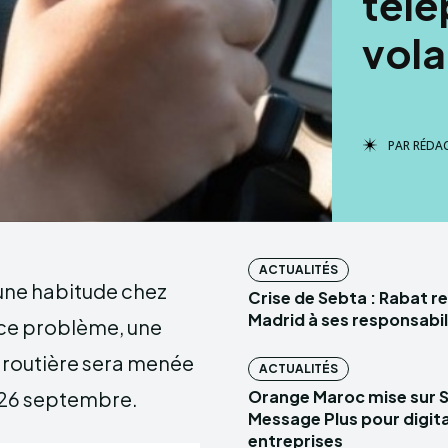
télé
vola
PAR
RÉDA
ACTUALITÉS
une habitude chez
Crise de Sebta : Rabat r
Madrid à ses responsabil
à ce problème, une
 routière sera menée
ACTUALITÉS
 26 septembre.
Orange Maroc mise sur 
Message Plus pour digital
entreprises