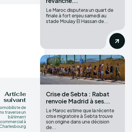
revanche...
Le Maroc disputera un quart de
finale à fort enjeu samedi au
stade Moulay El Hassan de...
Crise de Sebta : Rabat
Article
suivant
renvoie Madrid à ses...
omobiliste de
Le Maroc estime que la récente
ns traverse un
crise migratoire à Sebta trouve
bâtiment
son origine dans une décision
commercial à
Charlesbourg
de...