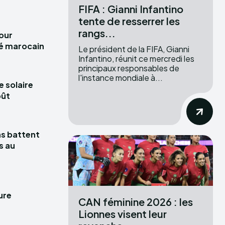
FIFA : Gianni Infantino
tente de resserrer les
rangs...
pour
hé marocain
Le président de la FIFA, Gianni
Infantino, réunit ce mercredi les
principaux responsables de
l'instance mondiale à...
e solaire
oût
las battent
s au
ure
CAN féminine 2026 : les
Lionnes visent leur