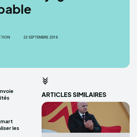
pable
CTION
23 SEPTEMBRE 2016
envoie
ARTICLES SIMILAIRES
ités
Smart
iser les