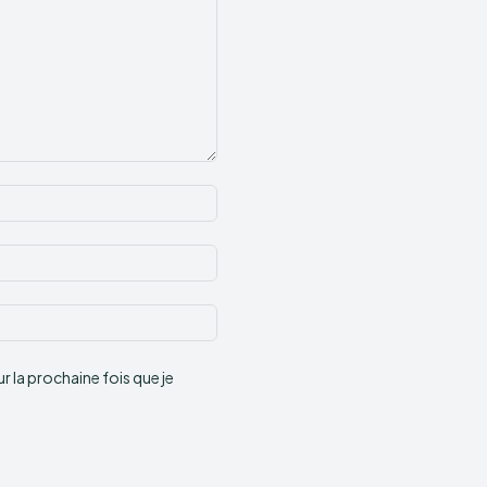
Nom
:*
Email
:*
Site
:
 la prochaine fois que je