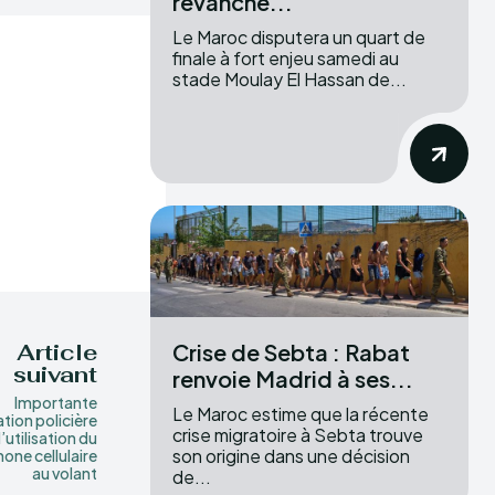
revanche...
Le Maroc disputera un quart de
finale à fort enjeu samedi au
stade Moulay El Hassan de...
Crise de Sebta : Rabat
Article
suivant
renvoie Madrid à ses...
Importante
Le Maroc estime que la récente
tion policière
crise migratoire à Sebta trouve
’utilisation du
son origine dans une décision
one cellulaire
au volant
de...