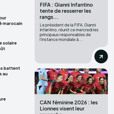
FIFA : Gianni Infantino
tente de resserrer les
rangs...
pour
hé marocain
Le président de la FIFA, Gianni
Infantino, réunit ce mercredi les
principaux responsables de
l'instance mondiale à...
e solaire
oût
las battent
s au
ure
CAN féminine 2026 : les
Lionnes visent leur