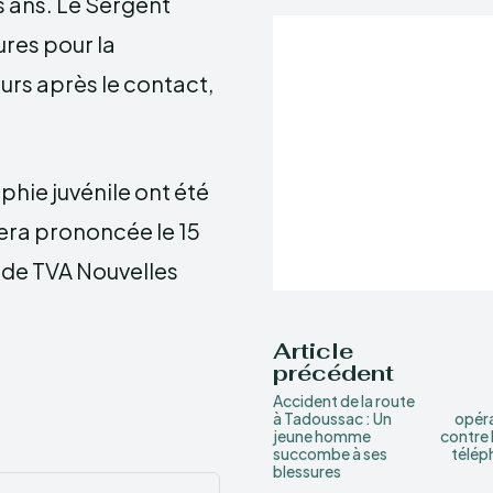
s ans. Le Sergent
res pour la
urs après le contact,
phie juvénile ont été
sera prononcée le 15
 de TVA Nouvelles
Article
précédent
Accident de la route
à Tadoussac : Un
opéra
jeune homme
contre l
succombe à ses
téléph
blessures