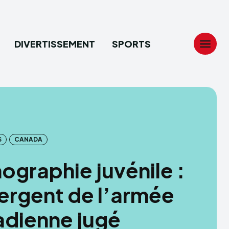
DIVERTISSEMENT
SPORTS
Search
Search
...
...
S
CANADA
tion
tion
ographie juvénile :
ech
ech
ergent de l’armée
ssement
ssement
dienne jugé