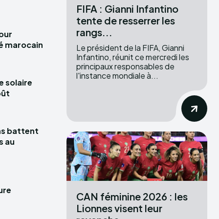
FIFA : Gianni Infantino
tente de resserrer les
rangs...
pour
hé marocain
Le président de la FIFA, Gianni
Infantino, réunit ce mercredi les
principaux responsables de
l'instance mondiale à...
e solaire
oût
las battent
s au
ure
CAN féminine 2026 : les
Lionnes visent leur