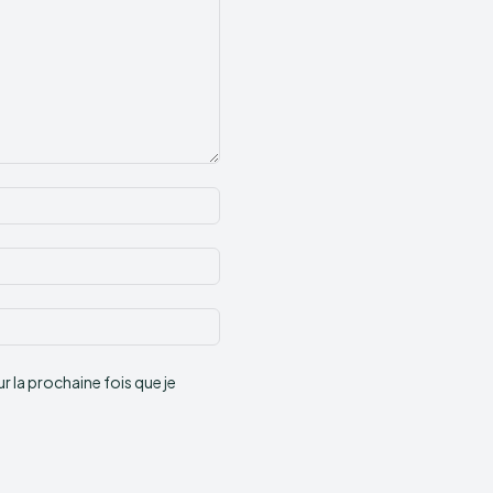
Nom
:*
Email
:*
Site
:
 la prochaine fois que je