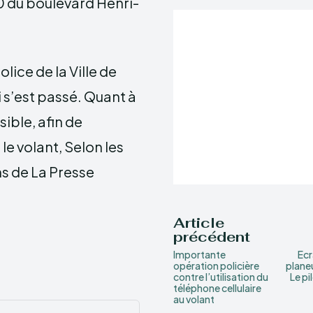
00 du boulevard Henri-
lice de la Ville de
s’est passé. Quant à
sible, afin de
le volant, Selon les
s de La Presse
Article
précédent
Importante
Ecr
opération policière
plane
contre l’utilisation du
Le pi
téléphone cellulaire
au volant