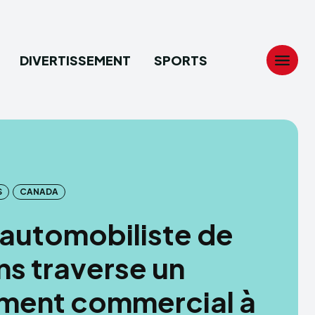
DIVERTISSEMENT
SPORTS
Search
Search
...
...
S
CANADA
tion
tion
automobiliste de
ech
ech
ns traverse un
ssement
ssement
ment commercial à