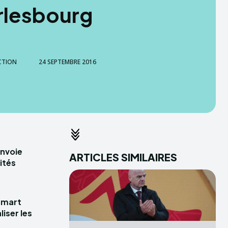
rlesbourg
CTION
24 SEPTEMBRE 2016
envoie
ARTICLES SIMILAIRES
ités
Smart
iser les