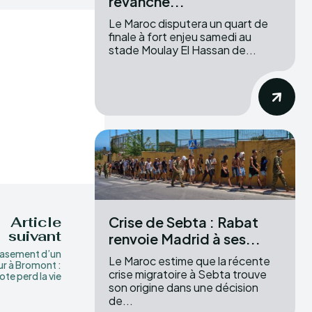
revanche...
Le Maroc disputera un quart de
finale à fort enjeu samedi au
stade Moulay El Hassan de...
Crise de Sebta : Rabat
Article
suivant
renvoie Madrid à ses...
asement d’un
Le Maroc estime que la récente
ur à Bromont :
crise migratoire à Sebta trouve
lote perd la vie
son origine dans une décision
de...