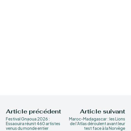
Article précédent
Article suivant
Festival Gnaoua 2026 :
Maroc-Madagascar : les Lions
Essaouira réunit 460 artistes
de l’Atlas déroulent avant leur
venus du monde entier
test face à la Norvège