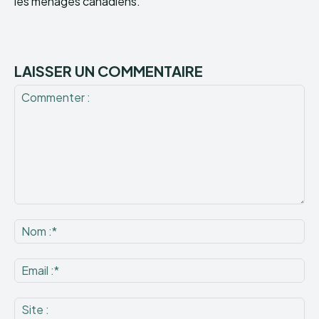
les ménages canadiens.
LAISSER UN COMMENTAIRE
Commenter
:
No
:*
Ema
:*
Sit