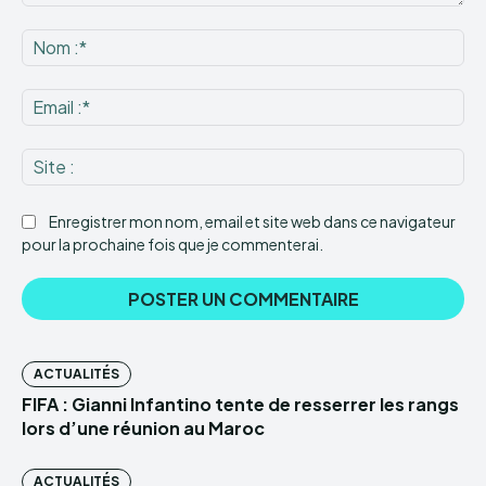
Commenter
:
No
:*
Ema
:*
Sit
:
Enregistrer mon nom, email et site web dans ce navigateur
pour la prochaine fois que je commenterai.
ACTUALITÉS
FIFA : Gianni Infantino tente de resserrer les rangs
lors d’une réunion au Maroc
ACTUALITÉS