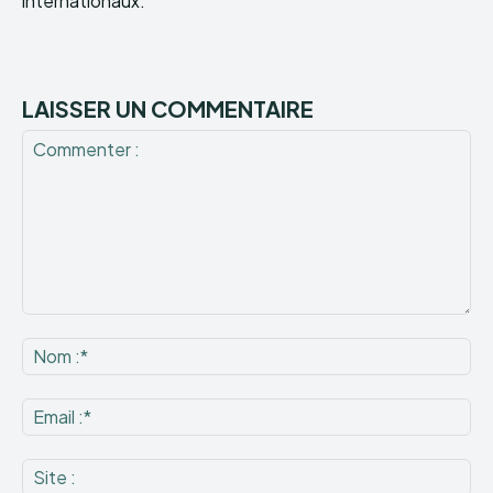
internationaux.
LAISSER UN COMMENTAIRE
Commenter
:
No
:*
Ema
:*
Sit
: