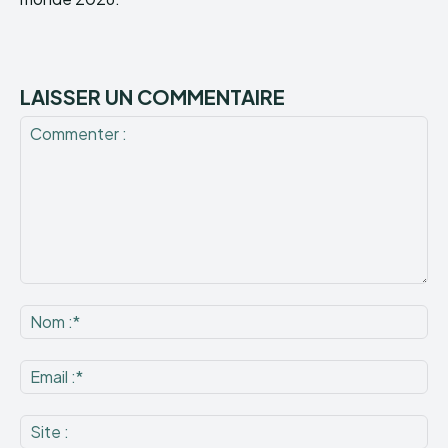
LAISSER UN COMMENTAIRE
Commenter
:
No
:*
Ema
:*
Sit
: