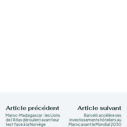
Article précédent
Article suivant
Maroc-Madagascar : les Lions
Barceló accélère ses
de l’Atlas déroulent avant leur
investissements hôteliers au
test face à la Norvège
Maroc avant le Mondial 2030