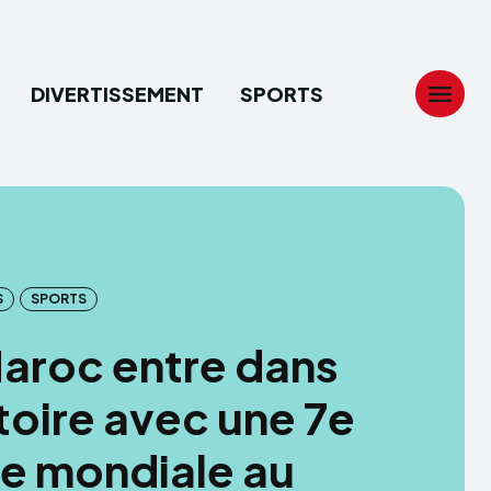
DIVERTISSEMENT
SPORTS
Search
Search
...
...
S
SPORTS
tion
tion
aroc entre dans
ech
ech
stoire avec une 7e
ssement
ssement
e mondiale au