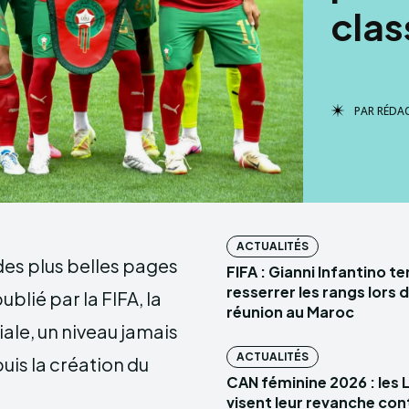
clas
PAR
RÉDA
ACTUALITÉS
des plus belles pages
FIFA : Gianni Infantino t
resserrer les rangs lors 
blié par la FIFA, la
réunion au Maroc
iale, un niveau jamais
ACTUALITÉS
puis la création du
CAN féminine 2026 : les 
visent leur revanche con