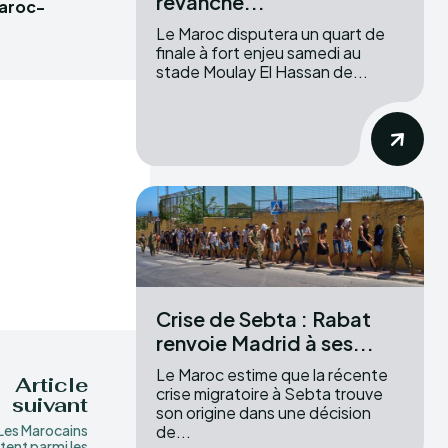
revanche...
Maroc-
Le Maroc disputera un quart de
finale à fort enjeu samedi au
stade Moulay El Hassan de...
Crise de Sebta : Rabat
renvoie Madrid à ses...
Le Maroc estime que la récente
Article
crise migratoire à Sebta trouve
suivant
son origine dans une décision
de...
Les Marocains
tent parmi les