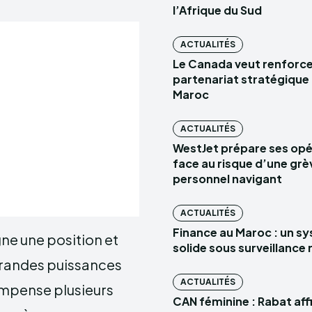
l’Afrique du Sud
ACTUALITÉS
Le Canada veut renforce
partenariat stratégique 
Maroc
ACTUALITÉS
WestJet prépare ses opé
face au risque d’une grè
personnel navigant
ACTUALITÉS
Finance au Maroc : un s
gne une position et
solide sous surveillance
 grandes puissances
ACTUALITÉS
ompense plusieurs
CAN féminine : Rabat aff