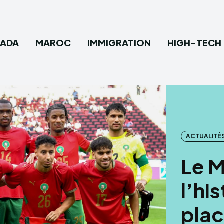
ADA
MAROC
IMMIGRATION
HIGH-TECH
Type in
Type in
Canada
Canada
Maroc
Maroc
ACTUALITÉ
Immigra
Immigra
Le M
High-T
High-T
l’hi
Diverti
Diverti
plac
Sports
Sports