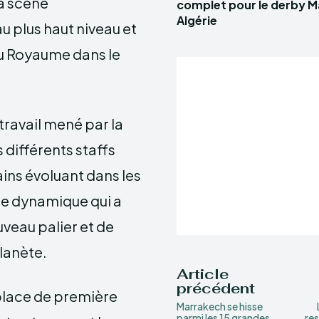
a scène
complet pour le derby 
Algérie
u plus haut niveau et
du Royaume dans le
travail mené par la
 différents staffs
ins évoluant dans les
e dynamique qui a
uveau palier et de
planète.
Article
précédent
 place de première
Marrakech se hisse
parmi les 15 grandes
res