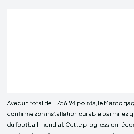
Avec un total de 1.756,94 points, le Maroc ga
confirme son installation durable parmi les
du football mondial. Cette progression réc