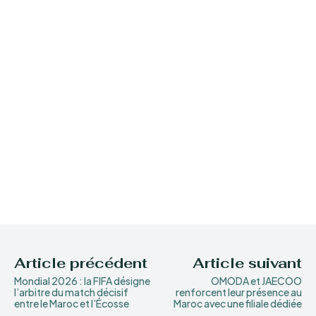
Article précédent
Article suivant
Mondial 2026 : la FIFA désigne
OMODA et JAECOO
l’arbitre du match décisif
renforcent leur présence au
entre le Maroc et l’Écosse
Maroc avec une filiale dédiée