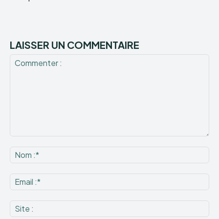
LAISSER UN COMMENTAIRE
Commenter
:
No
:*
Ema
:*
Sit
: