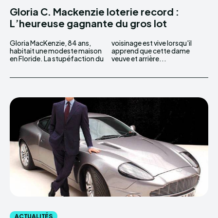
Gloria C. Mackenzie loterie record :
L’heureuse gagnante du gros lot
Gloria MacKenzie, 84 ans,
voisinage est vive lorsqu'il
habitait une modeste maison
apprend que cette dame
en Floride. La stupéfaction du
veuve et arrière...
ACTUALITÉS