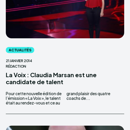
ACTUALITÉS
21 JANVIER 2014
RÉDACTION
La Voix : Claudia Marsan est une
candidate de talent
Pour cette nouvelle édition de
grand plaisir des quatre
l’émission « La Voix », le talent
coachs de...
était au rendez-vous et ce au