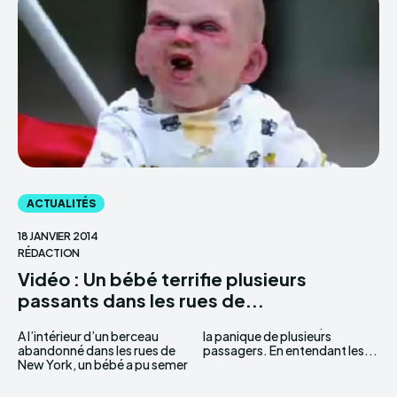
ACTUALITÉS
18 JANVIER 2014
RÉDACTION
Vidéo : Un bébé terrifie plusieurs
passants dans les rues de...
A l’intérieur d’un berceau
la panique de plusieurs
abandonné dans les rues de
passagers. En entendant les...
New York, un bébé a pu semer