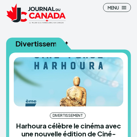
MENU
Divertissement
Search
Search
Canada
Canada
Maroc
Maroc
Immigration
Immigration
High-Tech
High-Tech
DIVERTISSEMENT
Divertissement
Divertissement
Harhoura célèbre le cinéma avec
Sports
Sports
une nouvelle édition de Ciné-