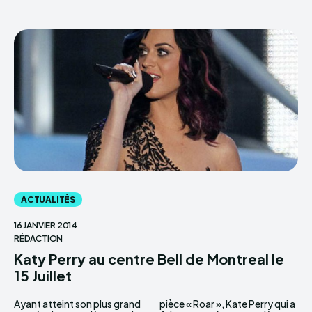
ACTUALITÉS
16 JANVIER 2014
RÉDACTION
Katy Perry au centre Bell de Montreal le
15 Juillet
Ayant atteint son plus grand
pièce « Roar », Kate Perry qui a