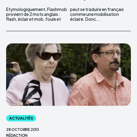
Etymologiquement, Flashmob
peut se traduire en français
provient de 2 mots anglais :
comme une mobilisation
flash, éclair et mob, foule et
éclaire. Donc...
ACTUALITÉS
28 OCTOBRE 2013
RÉDACTION