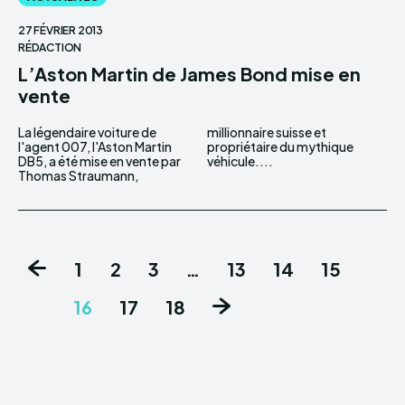
27 FÉVRIER 2013
RÉDACTION
L’Aston Martin de James Bond mise en
vente
La légendaire voiture de
millionnaire suisse et
l'agent 007, l'Aston Martin
propriétaire du mythique
DB5, a été mise en vente par
véhicule....
Thomas Straumann,
1
2
3
…
13
14
15
16
17
18