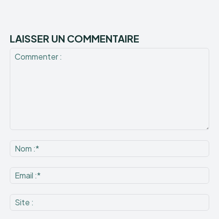
LAISSER UN COMMENTAIRE
Commenter
:
No
:*
Ema
:*
Sit
: