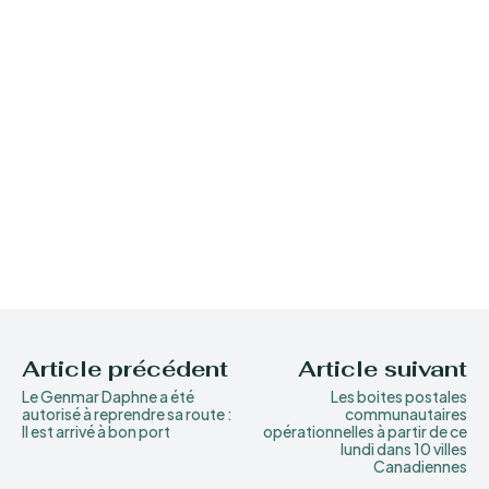
Article précédent
Article suivant
Le Genmar Daphne a été
Les boites postales
autorisé à reprendre sa route :
communautaires
Il est arrivé à bon port
opérationnelles à partir de ce
lundi dans 10 villes
Canadiennes