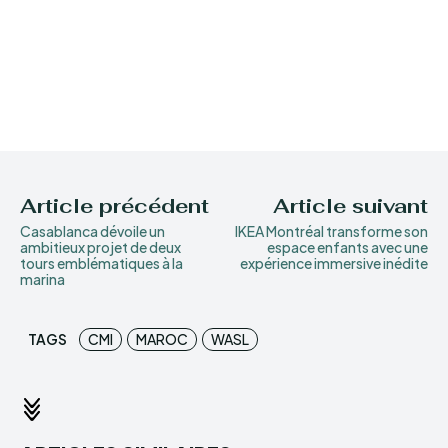
Article précédent
Article suivant
Casablanca dévoile un
IKEA Montréal transforme son
ambitieux projet de deux
espace enfants avec une
tours emblématiques à la
expérience immersive inédite
marina
TAGS
CMI
MAROC
WASL