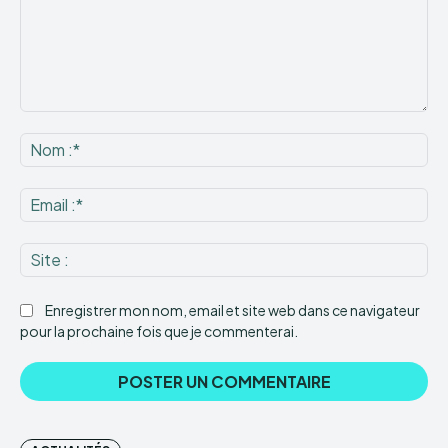
Commenter
:
No
:*
Ema
:*
Sit
:
Enregistrer mon nom, email et site web dans ce navigateur
pour la prochaine fois que je commenterai.