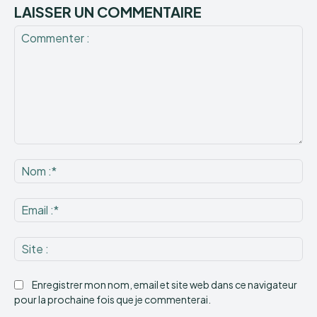
LAISSER UN COMMENTAIRE
Commenter
:
No
:*
Ema
:*
Sit
:
Enregistrer mon nom, email et site web dans ce navigateur
pour la prochaine fois que je commenterai.