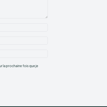
Nom
:*
Email
:*
Site
:
 la prochaine fois que je