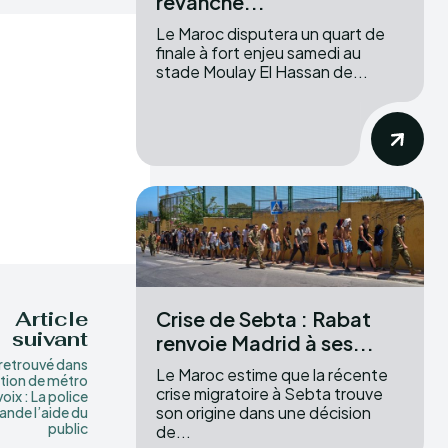
revanche...
Le Maroc disputera un quart de
finale à fort enjeu samedi au
stade Moulay El Hassan de...
Crise de Sebta : Rabat
Article
suivant
renvoie Madrid à ses...
retrouvé dans
Le Maroc estime que la récente
ation de métro
crise migratoire à Sebta trouve
oix : La police
son origine dans une décision
nde l’aide du
public
de...