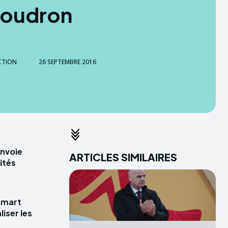
goudron
CTION
26 SEPTEMBRE 2016
envoie
ARTICLES SIMILAIRES
ités
Smart
iser les