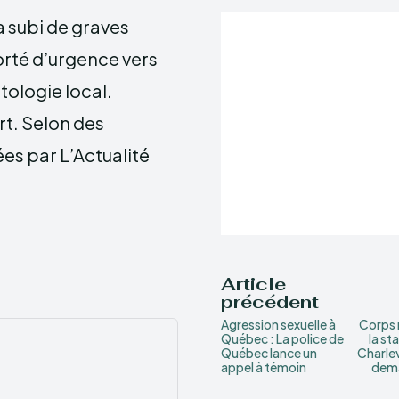
a subi de graves
porté d’urgence vers
tologie local.
rt. Selon des
es par L’Actualité
Article
précédent
Agression sexuelle à
Corps 
Québec : La police de
la st
Québec lance un
Charlev
appel à témoin
dema