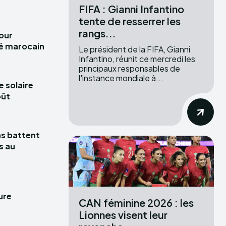
FIFA : Gianni Infantino
tente de resserrer les
rangs...
pour
hé marocain
Le président de la FIFA, Gianni
Infantino, réunit ce mercredi les
principaux responsables de
l'instance mondiale à...
e solaire
oût
las battent
s au
ure
CAN féminine 2026 : les
Lionnes visent leur