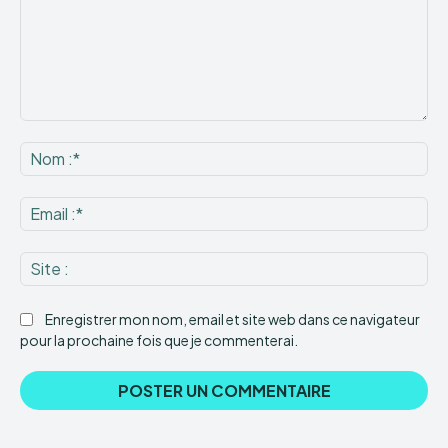
Commenter
:
No
:*
Ema
:*
Sit
:
Enregistrer mon nom, email et site web dans ce navigateur
pour la prochaine fois que je commenterai.