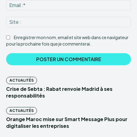
Ema
:*
Sit
:
Enregistrer mon nom, email et site web dans ce navigateur
pour la prochaine fois que je commenterai.
ACTUALITÉS
Crise de Sebta : Rabat renvoie Madrid à ses
responsabilités
ACTUALITÉS
Orange Maroc mise sur Smart Message Plus pour
digitaliser les entreprises