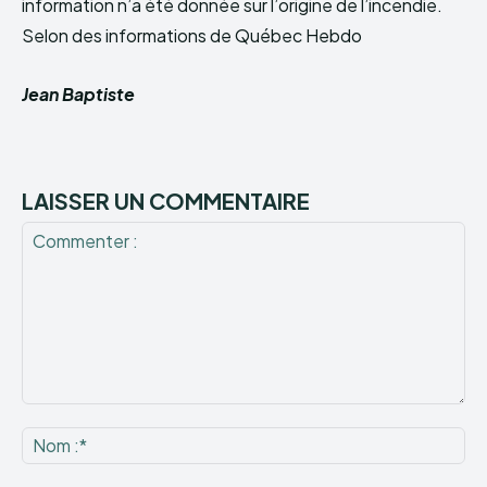
information n’a été donnée sur l’origine de l’incendie.
Selon des informations de Québec Hebdo
Jean Baptiste
LAISSER UN COMMENTAIRE
Commenter
:
No
:*