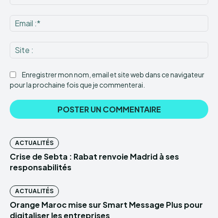
:*
Ema
:*
Sit
:
Enregistrer mon nom, email et site web dans ce navigateur
pour la prochaine fois que je commenterai.
ACTUALITÉS
Crise de Sebta : Rabat renvoie Madrid à ses
responsabilités
ACTUALITÉS
Orange Maroc mise sur Smart Message Plus pour
digitaliser les entreprises