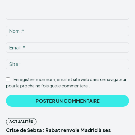
Commenter
:
No
:*
Ema
:*
Sit
:
Enregistrer mon nom, email et site web dans ce navigateur
pour la prochaine fois que je commenterai.
ACTUALITÉS
Crise de Sebta : Rabat renvoie Madrid à ses