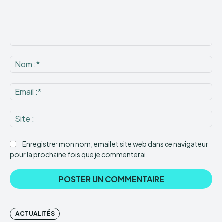
Commenter
:
No
:*
Ema
:*
Sit
:
Enregistrer mon nom, email et site web dans ce navigateur
pour la prochaine fois que je commenterai.
ACTUALITÉS