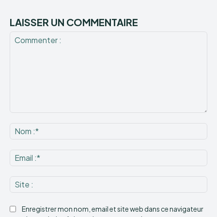
LAISSER UN COMMENTAIRE
Commenter
:
No
:*
Ema
:*
Sit
:
Enregistrer mon nom, email et site web dans ce navigateur