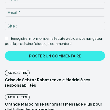
:*
Ema
:*
Sit
:
Enregistrer mon nom, email et site web dans ce navigateur
pour la prochaine fois que je commenterai.
ACTUALITÉS
Crise de Sebta : Rabat renvoie Madrid à ses
responsabilités
ACTUALITÉS
Orange Maroc mise sur Smart Message Plus pour
digitaliser les entreprises