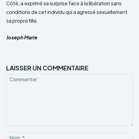
Côté, a exprimé sa surprise face à la libération sans
conditions de cet individu qui a agressé sexuellement
sa propre fille.
Joseph Marie
LAISSER UN COMMENTAIRE
Commenter
:
No