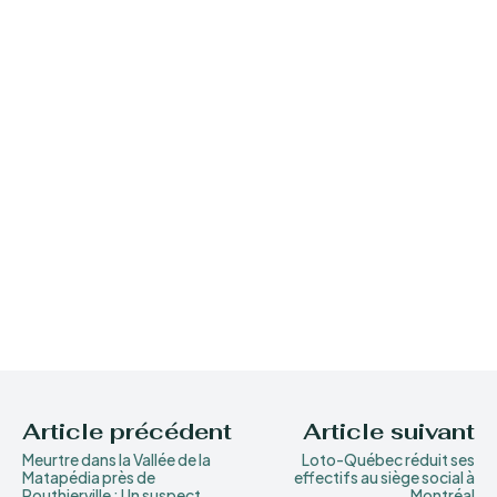
Article précédent
Article suivant
Meurtre dans la Vallée de la
Loto-Québec réduit ses
Matapédia près de
effectifs au siège social à
Routhierville : Un suspect
Montréal