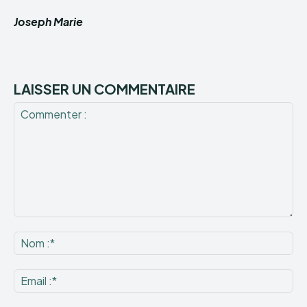
Joseph Marie
LAISSER UN COMMENTAIRE
Commenter
:
No
:*
Ema
:*