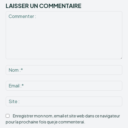
LAISSER UN COMMENTAIRE
Commenter
:
No
:*
Ema
:*
Sit
:
Enregistrer mon nom, email et site web dans ce navigateur
pour la prochaine fois que je commenterai.