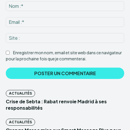
:
No
:*
Ema
:*
Sit
:
Enregistrer mon nom, email et site web dans ce navigateur
pour la prochaine fois que je commenterai.
ACTUALITÉS
Crise de Sebta : Rabat renvoie Madrid à ses
responsabilités
ACTUALITÉS