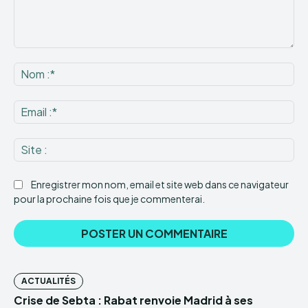
Commenter
:
No
:*
Ema
:*
Sit
:
Enregistrer mon nom, email et site web dans ce navigateur
pour la prochaine fois que je commenterai.
ACTUALITÉS
Crise de Sebta : Rabat renvoie Madrid à ses