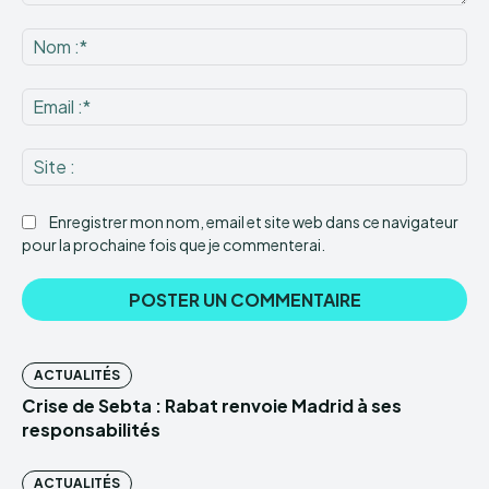
Commenter
:
No
:*
Ema
:*
Sit
:
Enregistrer mon nom, email et site web dans ce navigateur
pour la prochaine fois que je commenterai.
ACTUALITÉS
Crise de Sebta : Rabat renvoie Madrid à ses
responsabilités
ACTUALITÉS