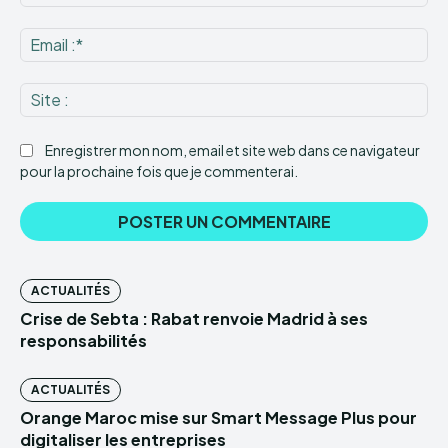
:*
Ema
:*
Sit
:
Enregistrer mon nom, email et site web dans ce navigateur
pour la prochaine fois que je commenterai.
ACTUALITÉS
Crise de Sebta : Rabat renvoie Madrid à ses
responsabilités
ACTUALITÉS
Orange Maroc mise sur Smart Message Plus pour
digitaliser les entreprises