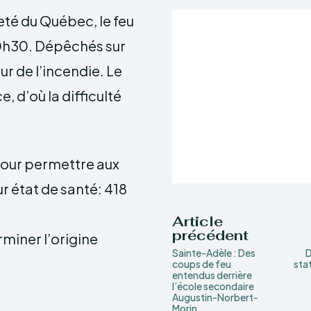
eté du Québec, le feu
00h30. Dépêchés sur
r de l’incendie. Le
, d’où la difficulté
pour permettre aux
ur état de santé: 418
Article
précédent
rminer l’origine
Sainte-Adèle : Des
D
coups de feu
sta
entendus derrière
l’école secondaire
Augustin-Norbert-
Morin