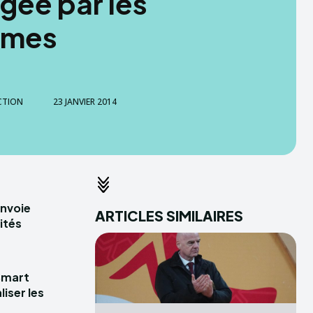
gée par les
mmes
CTION
23 JANVIER 2014
envoie
ARTICLES SIMILAIRES
ités
Smart
iser les