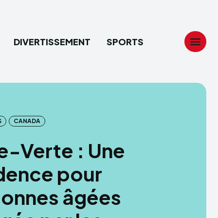
DIVERTISSEMENT
SPORTS
Search
Search
...
...
S
CANADA
tion
tion
le-Verte : Une
ech
ech
dence pour
ssement
ssement
sonnes âgées