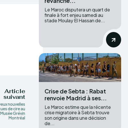
revanche...
Le Maroc disputera un quart de
finale à fort enjeu samedi au
stade Moulay El Hassan de...
Crise de Sebta : Rabat
Article
suivant
renvoie Madrid à ses...
eux nouvelles
Le Maroc estime que la récente
tues de cire au
crise migratoire à Sebta trouve
Musée Grévin
son origine dans une décision
Montréal
de...