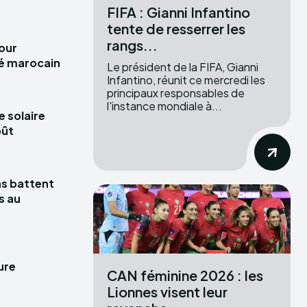
FIFA : Gianni Infantino
tente de resserrer les
rangs...
pour
hé marocain
Le président de la FIFA, Gianni
Infantino, réunit ce mercredi les
principaux responsables de
l'instance mondiale à...
e solaire
oût
las battent
s au
ure
CAN féminine 2026 : les
Lionnes visent leur