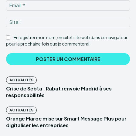
Ema
:*
Sit
:
Enregistrer mon nom, email et site web dans ce navigateur
pour la prochaine fois que je commenterai.
ACTUALITÉS
Crise de Sebta : Rabat renvoie Madrid à ses
responsabilités
ACTUALITÉS
Orange Maroc mise sur Smart Message Plus pour
digitaliser les entreprises