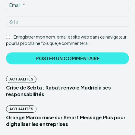
Ema
:*
Sit
:
Enregistrer mon nom, email et site web dans ce navigateur
pour la prochaine fois que je commenterai.
ACTUALITÉS
Crise de Sebta : Rabat renvoie Madrid à ses
responsabilités
ACTUALITÉS
Orange Maroc mise sur Smart Message Plus pour
digitaliser les entreprises