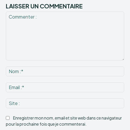
LAISSER UN COMMENTAIRE
Commenter
:
No
:*
Ema
:*
Sit
:
Enregistrer mon nom, email et site web dans ce navigateur
pour la prochaine fois que je commenterai.