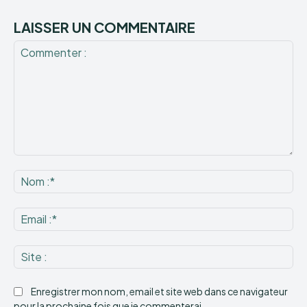
LAISSER UN COMMENTAIRE
Commenter
:
No
:*
Ema
:*
Sit
:
Enregistrer mon nom, email et site web dans ce navigateur
pour la prochaine fois que je commenterai.