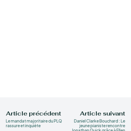
Article précédent
Article suivant
Le mandat majoritaire du PLQ
Daniel Clarke Bouchard : Le
rassure et inquiète
jeune pianiste rencontre
Jonathan Quick grâce à Ellen