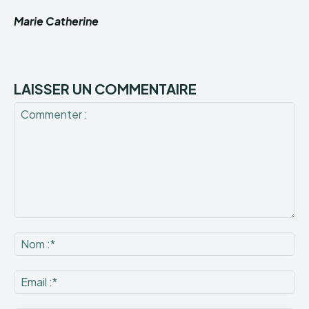
Marie Catherine
LAISSER UN COMMENTAIRE
Commenter
:
No
:*
Ema
:*